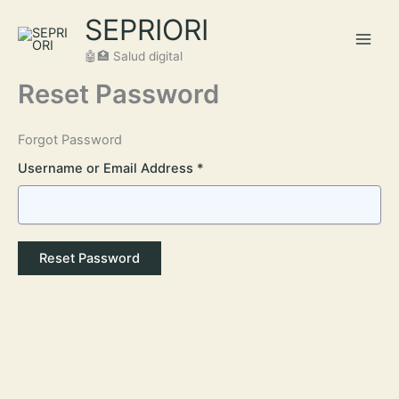
Ir
SEPRIORI
al
contenido
🤖🏥 Salud digital
Reset Password
Forgot Password
Username or Email Address *