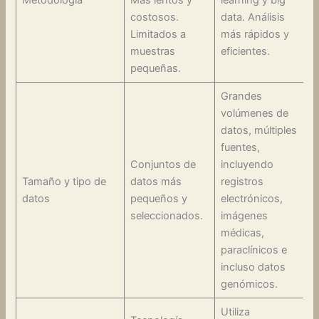
Metodología
Más lentos y
learning y big
costosos.
data. Análisis
Limitados a
más rápidos y
muestras
eficientes.
pequeñas.
Grandes
volúmenes de
datos, múltiples
fuentes,
Conjuntos de
incluyendo
Tamaño y tipo de
datos más
registros
datos
pequeños y
electrónicos,
seleccionados.
imágenes
médicas,
paraclínicos e
incluso datos
genómicos.
Utiliza